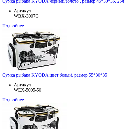
Сумка рыбака KYODA черный/золото , размер 45*30*35, 25л
Артикул
WBX-3007G
Подробнее
Сумка рыбака KYODA цвет белый, размер 55*30*35
Артикул
WEX-5005-50
Подробнее