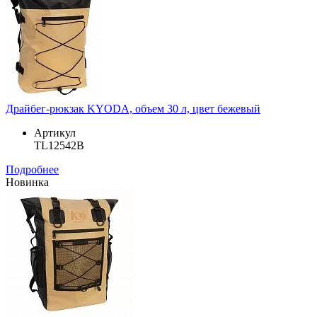
Драйбег-рюкзак KYODA, объем 30 л, цвет бежевый
Артикул
TL12542B
Подробнее
Новинка