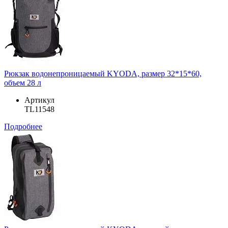
Рюкзак водонепроницаемый KYODA, размер 32*15*60,
объем 28 л
Артикул
TL11548
Подробнее