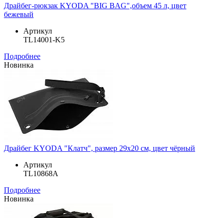
Драйбег-рюкзак KYODA "BIG BAG",объем 45 л, цвет
бежевый
Артикул
TL14001-K5
Подробнее
Новинка
Драйбег KYODA "Клатч", размер 29х20 см, цвет чёрный
Артикул
TL10868A
Подробнее
Новинка