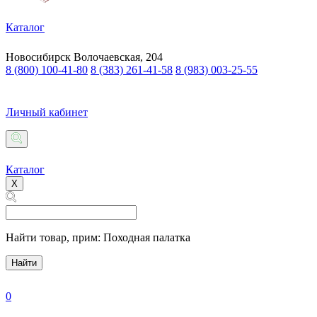
Каталог
Новосибирск
Волочаевская, 204
8 (800) 100-41-80
8 (383) 261-41-58
8 (983) 003-25-55
Личный кабинет
Каталог
X
Найти товар,
прим: Походная палатка
Найти
0