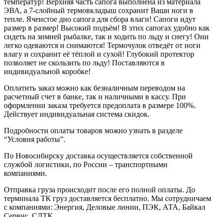
температур! Верхняя часть сапога выполнена из материала
ЭВА, а 7-слойный термовкладыш сохранит Ваши ноги в
тепле. Ячеистое дно сапога для сбора влаги! Сапоги идут
размер в размер! Высокий подъём! В этих сапогах удобно как
сидеть на зимней рыбалке, так и ходить по льду и снегу! Они
легко одеваются и снимаются! Термочулок отведёт от ноги
влагу и сохранит её тёплой и сухой! Глубокий протектор
позволяет не скользить по льду! Поставляются в
индивидуальной коробке!
Оплатить заказ можно как безналичным переводом на
расчетный счет в банке, так и наличными в кассу. При
оформлении заказа требуется предоплата в размере 100%.
Действует индивидуальная система скидок.
Подробности оплаты товаров можно узнать в разделе
“Условия работы”.
По Новосибирску доставка осуществляется собственной
службой логистики, по России – транспортными
компаниями.
Отправка груза происходит после его полной оплаты. До
терминала ТК груз доставляется бесплатно. Мы сотрудничаем
с компаниями: Энергия, Деловые линии, ПЭК, АТА, Байкал
Сервис, СЛТК.