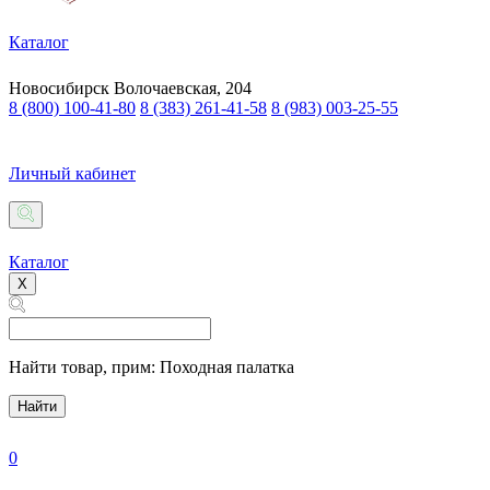
Каталог
Новосибирск
Волочаевская, 204
8 (800) 100-41-80
8 (383) 261-41-58
8 (983) 003-25-55
Личный кабинет
Каталог
X
Найти товар,
прим: Походная палатка
Найти
0