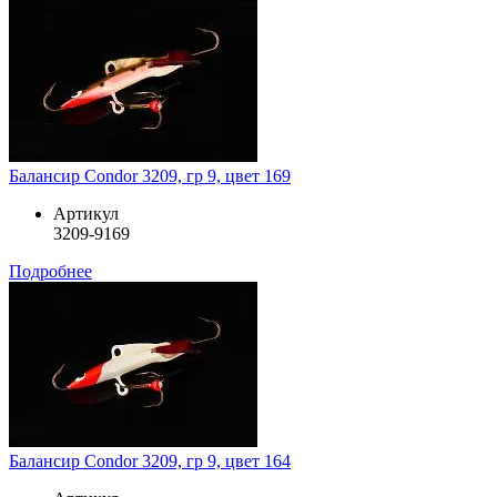
Балансир Condor 3209, гр 9, цвет 169
Артикул
3209-9169
Подробнее
Балансир Condor 3209, гр 9, цвет 164