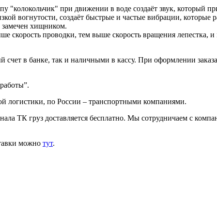
пу "колокольчик" при движении в воде создаёт звук, который п
изкой вогнутости, создаёт быстрые и частые вибрации, которые 
т замечен хищником.
е скорость проводки, тем выше скорость вращения лепестка, и 
 счет в банке, так и наличными в кассу. При оформлении заказа
 работы”.
ой логистики, по России – транспортными компаниями.
инала ТК груз доставляется бесплатно. Мы сотрудничаем с комп
ставки можно
тут
.