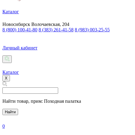
Каталог
Новосибирск
Волочаевская, 204
8 (800) 100-41-80
8 (383) 261-41-58
8 (983) 003-25-55
Личный кабинет
Каталог
X
Найти товар,
прим: Походная палатка
Найти
0