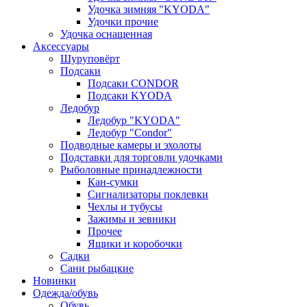
Удочка зимняя "KYODA"
Удочки прочие
Удочка оснащенная
Аксессуары
Шуруповёрт
Подсаки
Подсаки CONDOR
Подсаки KYODA
Ледобур
Ледобур "KYODA"
Ледобур "Condor"
Подводные камеры и эхолоты
Подставки для торговли удочками
Рыболовные принадлежности
Кан-сумки
Сигнализаторы поклевки
Чехлы и тубусы
Зажимы и зевники
Прочее
Ящики и коробочки
Садки
Сани рыбацкие
Новинки
Одежда/обувь
Обувь