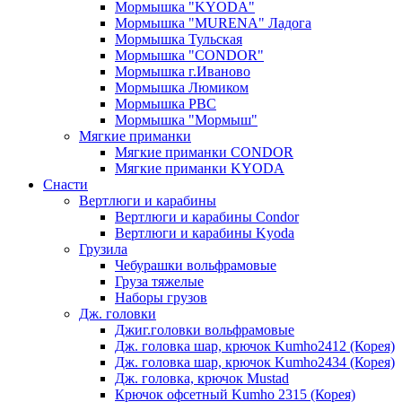
Мормышка "KYODA"
Мормышка "MURENA" Ладога
Мормышка Тульская
Мормышка "CONDOR"
Мормышка г.Иваново
Мормышка Люмиком
Мормышка РВС
Мормышка "Мормыш"
Мягкие приманки
Мягкие приманки CONDOR
Мягкие приманки KYODA
Снасти
Вертлюги и карабины
Вертлюги и карабины Condor
Вертлюги и карабины Kyoda
Грузила
Чебурашки вольфрамовые
Груза тяжелые
Наборы грузов
Дж. головки
Джиг.головки вольфрамовые
Дж. головка шар, крючок Kumho2412 (Корея)
Дж. головка шар, крючок Kumho2434 (Корея)
Дж. головка, крючок Mustad
Крючок офсетный Kumho 2315 (Корея)