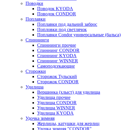
Поводки
Поводок KYODA
Поводок CONDOR
Поплавки
Поплавки под дальний заброс
Попловки под светлячок
Поплавки Condor универсальные (бальса)
Спиннинги
Спиннинги прочие
Спиннинг CONDOR
Спиннинг KYODA
Спиннинг WINNER
Самоподсекающие
Сторожки
Сторожок Тульский
Сторожок CONDOR
Удилища
Вершинка (хлыст) для удилища
Удилищa прочие
Удилища CONDOR
Удилища WINNER
Удилища KYODA
Удочка зимняя
Жерлицы, катушки для жерлиц
Удочка зимняя "CONDOR"