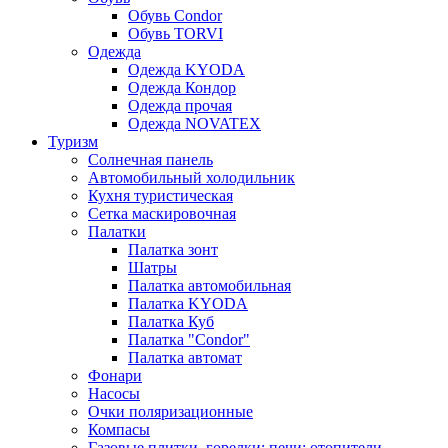
Обувь Condor
Обувь TORVI
Одежда
Одежда KYODA
Одежда Кондор
Одежда прочая
Одежда NOVATEX
Туризм
Солнечная панель
Автомобильный холодильник
Кухня туристическая
Сетка маскировочная
Палатки
Палатка зонт
Шатры
Палатка автомобильная
Палатка KYODA
Палатка Куб
Палатка "Condor"
Палатка автомат
Фонари
Насосы
Очки поляризационные
Компасы
Газовые плитки, горелки; печи; отопители