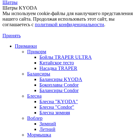
Шатры
Шатры KYODA
Мы используем cookie-файлы для наилучшего представления
нашего сайта. Продолжая использовать этот сайт, вы
соглашаетесь c
политикой конфиденциальности
.
Принять
Приманки
Прикорм
Бойлы TRAPER ULTRA
Китайское тесто
Насадка TRAPER
Балансиры
Балансиры KYODA
Бокоплавы Condor
Балансиры Condor
Блесна
Блесна "KYODA"
Блесна "Condor"
Блесна зимняя
Воблер
Зимний
Летний
Мормышка