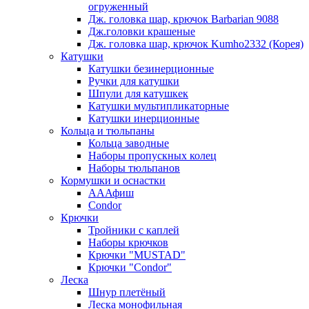
огруженный
Дж. головка шар, крючок Barbarian 9088
Дж.головки крашеные
Дж. головка шар, крючок Kumho2332 (Корея)
Катушки
Катушки безинерционные
Ручки для катушки
Шпули для катушкек
Катушки мультипликаторные
Катушки инерционные
Кольца и тюльпаны
Кольца заводные
Наборы пропускных колец
Наборы тюльпанов
Кормушки и оснастки
АААфиш
Condor
Крючки
Тройники с каплей
Наборы крючков
Крючки "MUSTAD"
Крючки "Condor"
Леска
Шнур плетёный
Леска монофильная