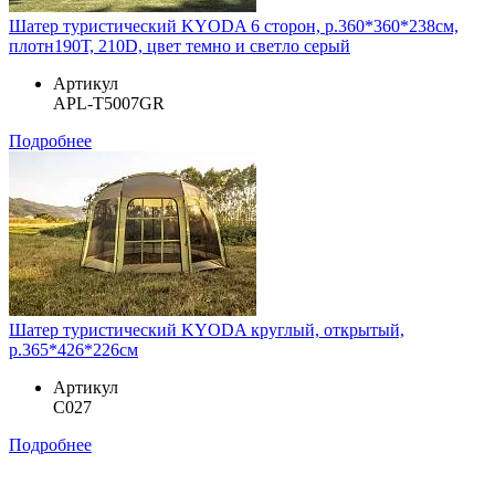
Шатер туристический KYODA 6 сторон, р.360*360*238см,
плотн190Т, 210D, цвет темно и светло серый
Артикул
APL-T5007GR
Подробнее
Шатер туристический KYODA круглый, открытый,
р.365*426*226см
Артикул
С027
Подробнее